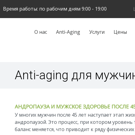
Skip
Время работы: по рабочим дням 9:00 - 19:00
to
main
content
Galvenā
О нас
Anti-Aging
Услуги
Цены
navigācija
Anti-aging для мужчи
АНДРОПАУЗА И МУЖСКОЕ ЗДОРОВЬЕ ПОСЛЕ 45
У многих мужчин после 45 лет наступает этап жи
андропаузой. Это процесс, при котором уровень 
баланс меняется, что приводит к ряду физически