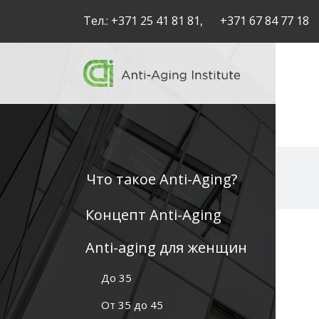
Тел.:
+371 25 41 81 81,
+371 67 84 77 18
Что такое Anti-Aging?
Anti-
Концепт Anti-Aging
aging
Anti-aging для женщин
-
До 35
navigation
От 35 до 45