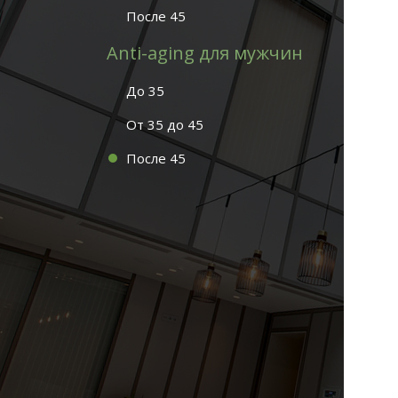
После 45
Anti-aging для мужчин
До 35
От 35 до 45
После 45