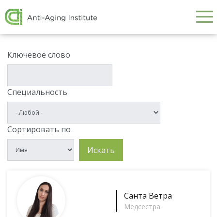
Galvenā
Skip
to
navigācija
main
content
Ключевое слово
Специальность
Сортировать по
Искать
Cанта Ветра
Mедсестрa