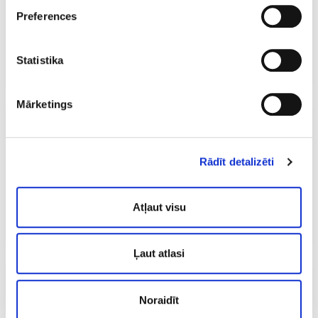
Дерматолог
Preferences
Statistika
Mārketings
Аманда Тононе
Специалист по
эстетике тела,
Rādīt detalizēti
косметик
Atļaut visu
Ļaut atlasi
Др.
Анастасия
Валюка
Noraidīt
Хирург со