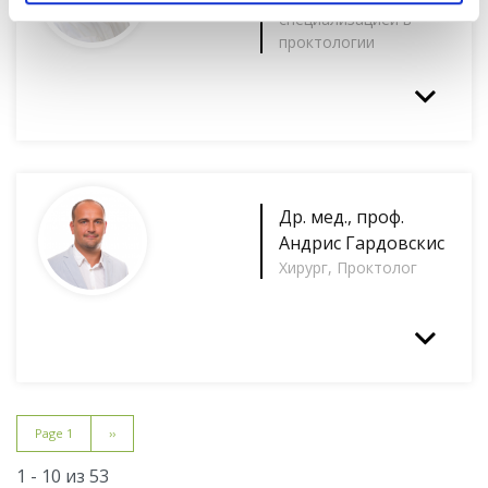
специализацией в
проктологии
Др. мед., проф.
Андрис Гардовскис
Хирург, Проктолог
Pagination
Page 1
Next
››
page
1 - 10 из 53