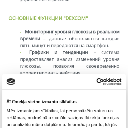
ОСНОВНЫЕ ФУНКЦИИ "DEXCOM"
Мониторинг уровня глюкозы в реальном
времени
– данные обновляются каждые
пять минут и передаются на смартфон.
Графики и тенденции
– система
предоставляет анализ изменений уровня
глюкозы, позволяя своевременно
корректировать действия.
Оповещения и уведомления
–
пользователь получает предупреждения
при критическом повышении или
снижении уровня сахара.
Šī tīmekļa vietne izmanto sīkfailus
Возможность делиться данными
–
Mēs izmantojam sīkfailus, lai personalizētu saturu un
сенсорные данные могут дистанционно
reklāmas, nodrošinātu sociālo saziņas līdzekļu funkcijas
отслеживать члены семьи или
un analizētu mūsu datplūsmu. Informāciju par to, kā jūs
медицинские специалисты.