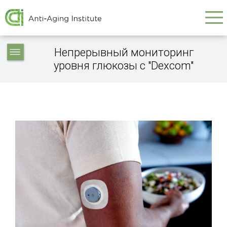
Galvenā
Skip
to
navigācija
main
Service
content
Непрерывный мониторинг
articles
уровня глюкозы с "Dexcom"
-
navigation