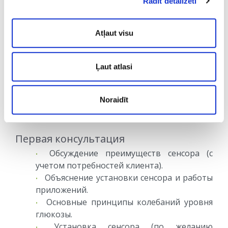
Rādīt detalizēti
Людям без генетической
предрасположенности и метаболических
Atļaut visu
проблем, с хорошими показателями
здоровья. | В основном для понимания,
вызывают ли определенные продукты
Ļaut atlasi
скачки уровня сахара. |
Noraidīt
КОНСУЛЬТАЦИИ СПЕЦИАЛИСТОВ ПО
НЕПРЕРЫВНОМУ МОНИТОРИНГУ ГЛЮКОЗЫ
Первая консультация
Обсуждение преимуществ сенсора (с
учетом потребностей клиента).
Объяснение установки сенсора и работы
приложений.
Основные принципы колебаний уровня
глюкозы.
Установка сенсора (по желанию