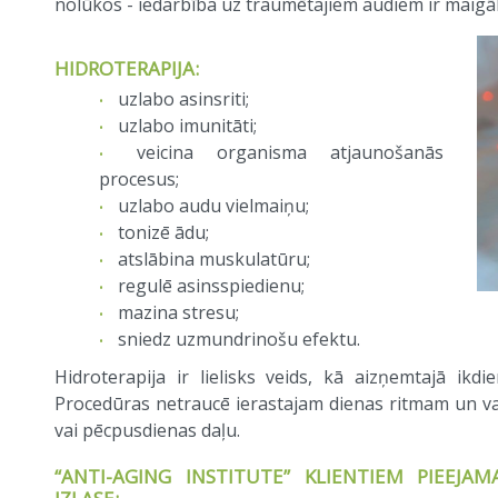
nolūkos - iedarbība uz traumētajiem audiem ir maigāka
HIDROTERAPIJA:
uzlabo asinsriti;
uzlabo imunitāti;
veicina organisma atjaunošanās
procesus;
uzlabo audu vielmaiņu;
tonizē ādu;
atslābina muskulatūru;
regulē asinsspiedienu;
mazina stresu;
sniedz uzmundrinošu efektu.
Hidroterapija ir lielisks veids, kā aizņemtajā ikdi
Procedūras netraucē ierastajam dienas ritmam un v
vai pēcpusdienas daļu.
“ANTI-AGING INSTITUTE” KLIENTIEM PIEEJA