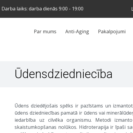
Skip
Darba laiks: darba dienās 9:00 - 19:00
to
main
content
Galvenā
Par mums
Anti-Aging
Pakalpojumi
navigācija
Ūdensdziedniecība
Ūdens dziedējošais spēks ir pazīstams un izmantots
ūdens dziedniecības pamatā ir ūdens vai minerālūde
iedarbība uz cilvēka organismu. Metodi izmanto 
skaistumkopšanas nolūkos. Hidroterapija ir īpaši sau