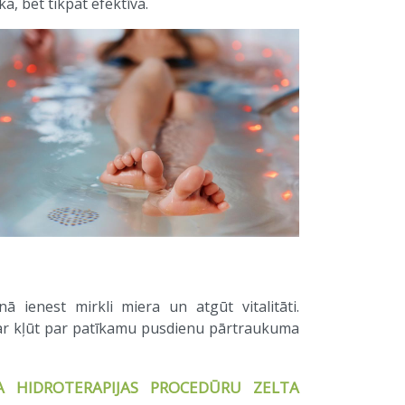
, bet tikpat efektīva.
enā ienest mirkli miera un atgūt vitalitāti.
ar kļūt par patīkamu pusdienu pārtraukuma
MA HIDROTERAPIJAS PROCEDŪRU ZELTA