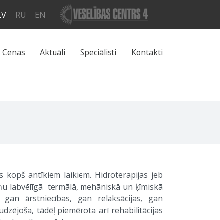
LV
RU
EN
Cenas
Aktuāli
Speciālisti
Kontakti
 kopš antīkiem laikiem. Hidroterapijas jeb
ņu labvēlīgā termālā, mehāniskā un ķīmiskā
gan ārstniecības, gan relaksācijas, gan
dzējoša, tādēļ piemērota arī rehabilitācijas