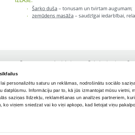
IZLASE:
Šarko duša
– tonusam un tvirtam augumam;
zemūdens masāža
– saudzīgai iedarbībai, rela
Par mums
Anti-Aging
Pakalpojumi
Ce
Footer
sīkfailus
navigation
Tel.:
+371 25 41 81 81,
+371 67 84 77 18
lai personalizētu saturu un reklāmas, nodrošinātu sociālo saziņa
Darba laiks: darba dienās 9:00 - 19:00
u datplūsmu. Informāciju par to, kā jūs izmantojat mūsu vietni, 
ās saziņas līdzekļu, reklamēšanas un analīzes partneriem, kuri
Meklēt
u, ko viņiem sniedzat vai ko viņi apkopo, kad lietojat viņu pakal