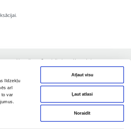
ksācijai.
nas
Aktuāli
Speciālisti
Kontakti
Atļaut visu
s līdzekļu
mēs arī
Ļaut atlasi
 to var
pojumus.
Noraidīt