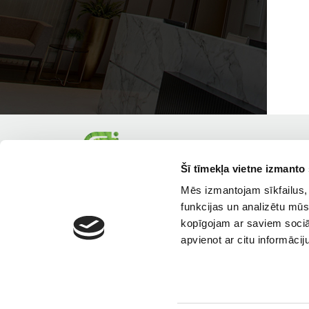
Šī tīmekļa vietne izmanto 
Mēs izmantojam sīkfailus, 
funkcijas un analizētu mūs
kopīgojam ar saviem sociāl
apvienot ar citu informācij