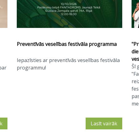
Preventīvās veselības festivāla programma
"Pr
die
ves
Iepazīsties ar preventīvās veselības festivāla
Šī 
par
programmu!
"Fa
rei
fes
pas
med
āk
Lasīt vairāk