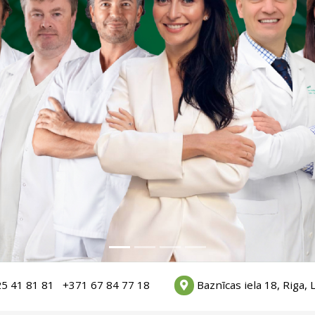
5 41 81 81
+371 67 84 77 18
Baznīcas iela 18, Riga, L