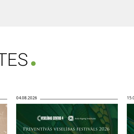
TES
04.08.2026
15.
Attēls
Att