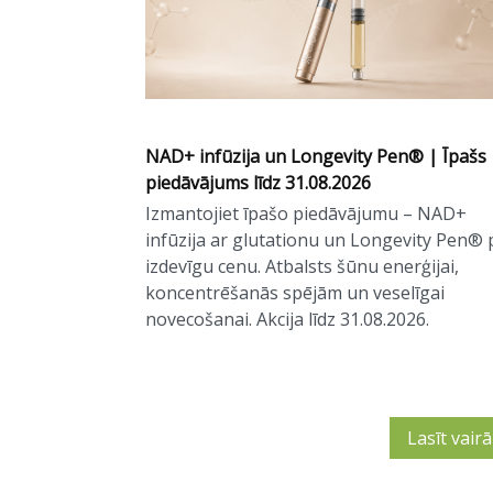
NAD+ infūzija un Longevity Pen® | Īpašs
piedāvājums līdz 31.08.2026
Izmantojiet īpašo piedāvājumu – NAD+
infūzija ar glutationu un Longevity Pen® 
izdevīgu cenu. Atbalsts šūnu enerģijai,
koncentrēšanās spējām un veselīgai
novecošanai. Akcija līdz 31.08.2026.
Lasīt vair