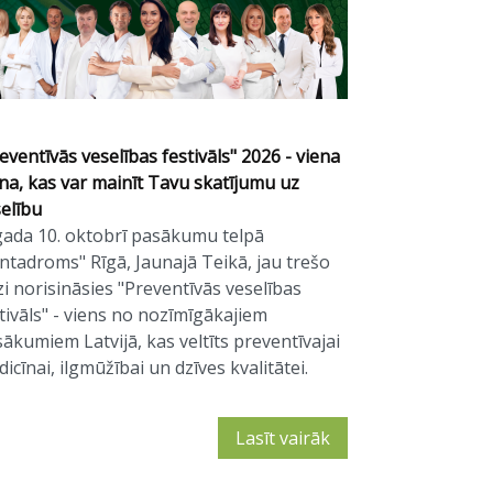
eventīvās veselības festivāls" 2026 - viena
na, kas var mainīt Tavu skatījumu uz
elību
gada 10. oktobrī pasākumu telpā
ntadroms" Rīgā, Jaunajā Teikā, jau trešo
zi norisināsies "Preventīvās veselības
tivāls" - viens no nozīmīgākajiem
ākumiem Latvijā, kas veltīts preventīvajai
icīnai, ilgmūžībai un dzīves kvalitātei.
Lasīt vairāk