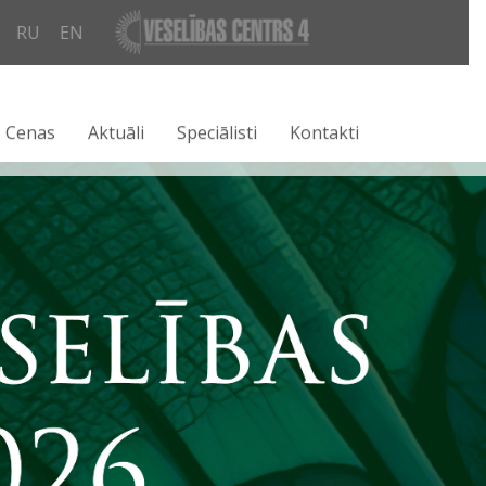
LV
RU
EN
Cenas
Aktuāli
Speciālisti
Kontakti