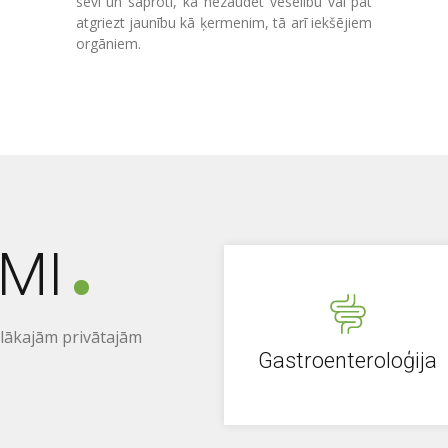
sevi un saproti, kā nezaudēt veselību vai pat
atgriezt jaunību kā ķermenim, tā arī iekšējiem
orgāniem.
MI
ielākajām privātajām
Gastroenteroloģija