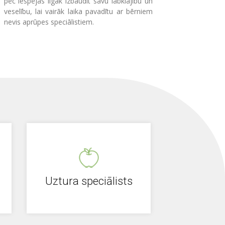
pēc iespējas ilgāk izbaudīt savu labklājību un
veselību, lai vairāk laika pavadītu ar bērniem
nevis aprūpes speciālistiem.
Uztura speciālists