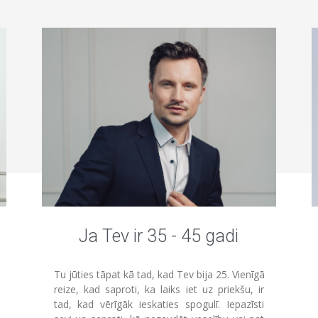
Ja Tev ir 35 - 45 gadi
Tu jūties tāpat kā tad, kad Tev bija 25. Vienīgā
reize, kad saproti, ka laiks iet uz priekšu, ir
tad, kad vērīgāk ieskaties spogulī. Iepazīsti