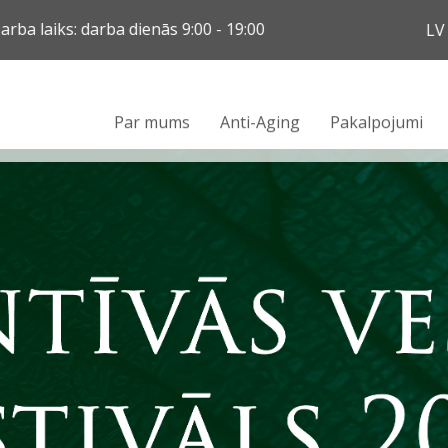
Skip
Darba laiks: darba dienās 9:00 - 19:00
to
main
content
Galvenā
Par mums
Anti-Aging
Pakalpojumi
navigācija