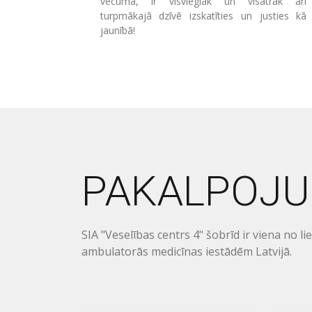
vecumā, ir visvieglāk un visātrāk arī
turpmākajā dzīvē izskatīties un justies kā
jaunībā!
PAKALPOJU
SIA "Veselības centrs 4" šobrīd ir viena no l
ambulatorās medicīnas iestādēm Latvijā.