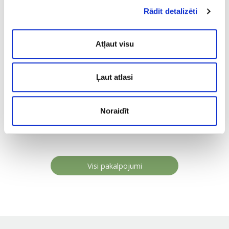
Rādīt detalizēti
Atļaut visu
Ļaut atlasi
Ietīšanas procedūras
Noraidīt
Visi pakalpojumi