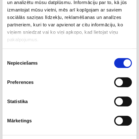
un analizētu mūsu datplūsmu. Informāciju par to, kā jūs
jāuztic kvalificētiem speciālistiem. Estētiskās
izmantojat mūsu vietni, mēs arī kopīgojam ar saviem
medicīnas profesionālis iedziļinās katra klienta
sociālās saziņas līdzekļu, reklamēšanas un analīzes
stāstā, sniedz objektīvu padomu un vajadzības
partneriem, kuri to var apvienot ar citu informāciju, ko
gadījumā koriģē procedūru plānu, koncentrējoties
viņiem sniedzat vai ko viņi apkopo, kad lietojat viņu
uz maksimālu klienta ieguvumu.
pakalpojumus.
Piekrišanas
Nepieciešams
izvēle
Aparāttehnoloģijas
Preferences
Statistika
Mārketings
Diagnostika