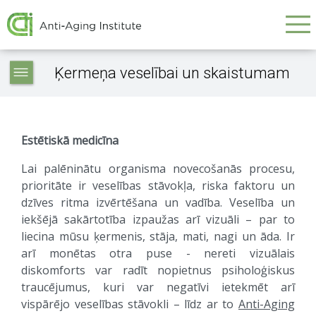
Galvenā
Skip
to
navigācija
main
Service
content
Ķermeņa veselībai un skaistumam
articles
-
navigation
Estētiskā medicīna
Lai palēninātu organisma novecošanās procesu,
prioritāte ir veselības stāvokļa, riska faktoru un
dzīves ritma izvērtēšana un vadība. Veselība un
iekšējā sakārtotība izpaužas arī vizuāli – par to
liecina mūsu ķermenis, stāja, mati, nagi un āda. Ir
arī monētas otra puse - nereti vizuālais
diskomforts var radīt nopietnus psiholoģiskus
traucējumus, kuri var negatīvi ietekmēt arī
vispārējo veselības stāvokli – līdz ar to
Anti-Aging