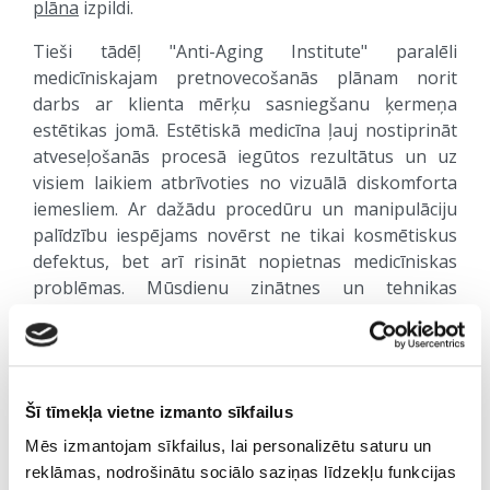
plāna
izpildi.
Tieši tādēļ "Anti-Aging Institute" paralēli
medicīniskajam pretnovecošanās plānam norit
darbs ar klienta mērķu sasniegšanu ķermeņa
estētikas jomā. Estētiskā medicīna ļauj nostiprināt
atveseļošanās procesā iegūtos rezultātus un uz
visiem laikiem atbrīvoties no vizuālā diskomforta
iemesliem. Ar dažādu procedūru un manipulāciju
palīdzību iespējams novērst ne tikai kosmētiskus
defektus, bet arī risināt nopietnas medicīniskas
problēmas. Mūsdienu zinātnes un tehnikas
sasniegumi ļauj saudzīgi un operatīvi novērst tās
nepilnības, ar kurām agrāk nācās vienīgi
samierināties (diastāze, ādas elastības zudums,
pigmenta plankumi u.c.).
Šī tīmekļa vietne izmanto sīkfailus
Veselīga un ilga mūža noslēpums ir ķermeņa un
Mēs izmantojam sīkfailus, lai personalizētu saturu un
prāta harmonija, tieši tādēļ gan estētiskās
reklāmas, nodrošinātu sociālo saziņas līdzekļu funkcijas
medicīnas, gan skaistumkopšanas procedūras