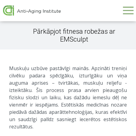
Galvenā
Skip
to
navigācija
main
content
Pārkāpjot fitnesa robežas ar
EMSculpt
Muskuļu uzbūve pastāvīgi mainās. Apzināti treniņi
cilvēku padara spēcīgāku, izturīgāku un viņa
auguma aprises – tvirtākas, muskuļu reljefu -
izteiktāku. Šis process prasa arvien pieaugošu
fizisku slodzi un laiku, kas dažādu iemeslu dēļ ne
vienmēr ir iespējams. Estētiskās medicīnas nozare
piedāvā dažādas aparāttehnoloģijas, kuras efektīvi
un saudzīgi palīdz sasniegt iecerētos estētiskos
rezultātus.