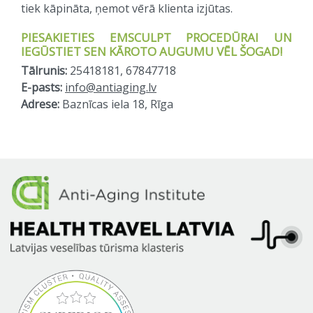
tiek kāpināta, ņemot vērā klienta izjūtas.
PIESAKIETIES EMSCULPT PROCEDŪRAI UN
IEGŪSTIET SEN KĀROTO AUGUMU VĒL ŠOGAD!
Tālrunis:
25418181, 67847718
E-pasts:
info@antiaging.lv
Adrese:
Baznīcas iela 18, Rīga