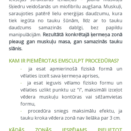
šķiedru veidošanās un miofibrilu augšana. Muskuļi,
saraujoties patērē lielu enerģijas daudzumu, kura
tiek iegūta no tauku šūnām, līdz ar to tauku
daudzums samazinās dabīgi, bez papildu
manipulācijām.
Rezultātā konkrētajā ķermeņa zonā
pieaug gan muskuļu masa, gan samazinās tauku
slānis.
KAM IR PIEMĒROTAS EMSCULPT PROCEDŪRAS?
ja esat apmierinošā fiziskā formā un
vēlaties izcelt sava ķermeņa aprises,
ja esat ieguvis vēlamo fizisko formu un
vēlaties uzlikt punktu uz “i”, maksimāli izceļot
vēdera muskuļu kontūras vai sēžamvietas
formu,
procedūra sniegs maksimālu efektu, ja
tauku kroka vēdera zonā nav lielāka par 3 cm.
KĀDĀS ZONĀS IESPĒJAMS PIELIETOT