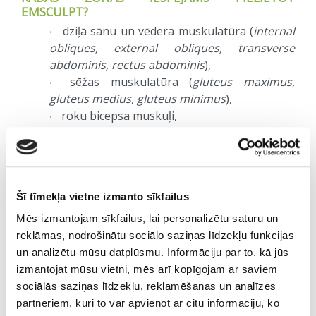
EMSCULPT?
dziļā sānu un vēdera muskulatūra (
internal
obliques, external obliques, transverse
abdominis, rectus abdominis
),
sēžas muskulatūra (
gluteus maximus,
gluteus medius, gluteus minimus
),
roku bicepsa muskuļi,
roku tricepsa muskuļi.
KĀDS IR EMSCULPT EFEKTS?
Atkarībā no izvēlētās EMSculpt programmas:
Šī tīmekļa vietne izmanto sīkfailus
tiek uzlabots, izcelts un tonizēts muskuļu
Mēs izmantojam sīkfailus, lai personalizētu saturu un
reljefs,
reklāmas, nodrošinātu sociālo saziņas līdzekļu funkcijas
tiek pacelta sēžas muskulatūru un veidots
un analizētu mūsu datplūsmu. Informāciju par to, kā jūs
sēžas reljefs,
izmantojat mūsu vietni, mēs arī kopīgojam ar saviem
tiek samazināts tauku slānis izvēlētajā zonā
sociālās saziņas līdzekļu, reklamēšanas un analīzes
(vidēji par 19%),
partneriem, kuri to var apvienot ar citu informāciju, ko
tiek palielināta muskuļu masa izvēlētajā