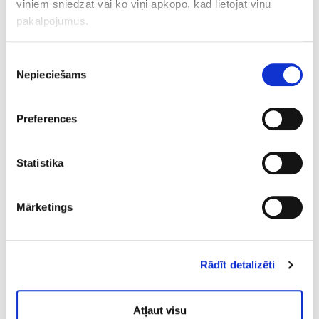
viņiem sniedzat vai ko viņi apkopo, kad lietojat viņu
zonā (vidēji par 16%).
pakalpojumus.
Piekrišanas
Nepieciešams
izvēle
Preferences
Statistika
CIK ILGI NORIS PROCEDŪRA?
Mārketings
Vienas procedūras ilgums ir 30 minūtes. Maksimālu
rezultātu sasniegšanai tiek ieteikts
četru
procedūru kurss
divu
nedēļu periodā (starplaiks
starp procedūrām - 2 līdz 3 dienas).
Rādīt detalizēti
Kad būs redzams pilnvērtīgs procedūru efekts?
Jau pēc pirmās procedūras ir redzams noturīgs
Atļaut visu