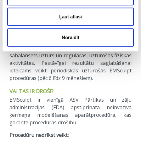
tonizētu muskuļu efekts (ievilkts vēders, stingra
sēža). Rezultāti pilnībā ir redzami vidēji 2 līdz 4
Ļaut atlasi
nedēļu laikā pēc pēdējās procedūras.
CIK ILGI SAGLABĀJAS IEGŪTAIS REZULTĀTS?
Noraidīt
EMSCulpt radītais efekts saglabājas no 6 līdz 9
mēnešiem. Efekta ilgākai saglabāšanai ieteicams
sabalansēts uzturs un regulāras, uzturošās fiziskās
aktivitātes. Pastāvīgai rezultātu saglabāšanai
ieteicams veikt periodiskas uzturošās EMSculpt
procedūras (pēc 6 līdz 9 mēnešiem).
VAI TAS IR DROŠI?
EMSculpt ir vienīgā ASV Pārtikas un zāļu
administrācijas (FDA) apstiprinātā neinvazīvā
ķermeņa modelēšanas aparātprocedūra, kas
garantē procedūras drošību.
Procedūru nedrīkst veikt: