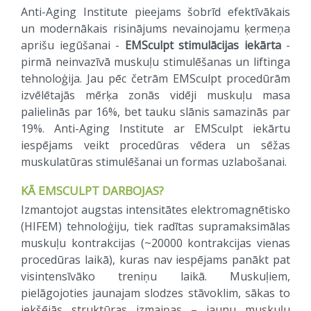
Anti-Aging Institute pieejams šobrīd efektīvākais
un modernākais risinājums nevainojamu ķermeņa
aprišu iegūšanai -
EMSculpt stimulācijas iekārta
-
pirmā neinvazīvā muskuļu stimulēšanas un liftinga
tehnoloģija. Jau pēc četrām EMSculpt procedūrām
izvēlētajās mērķa zonās vidēji muskuļu masa
palielinās par 16%, bet tauku slānis samazinās par
19%. Anti-Aging Institute ar EMSculpt iekārtu
iespējams veikt procedūras vēdera un sēžas
muskulatūras stimulēšanai un formas uzlabošanai.
KĀ EMSCULPT DARBOJAS?
Izmantojot augstas intensitātes elektromagnētisko
(HIFEM) tehnoloģiju, tiek radītas supramaksimālas
muskuļu kontrakcijas (~20000 kontrakcijas vienas
procedūras laikā), kuras nav iespējams panākt pat
visintensīvāko treniņu laikā. Muskuļiem,
pielāgojoties jaunajam slodzes stāvoklim, sākas to
iekšējās struktūras izmaiņas – jaunu muskuļu