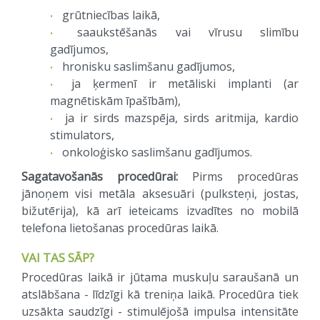
grūtniecības laikā,
saaukstēšanās vai vīrusu slimību
gadījumos,
hronisku saslimšanu gadījumos,
ja ķermenī ir metāliski implanti (ar
magnētiskām īpašībām),
ja ir sirds mazspēja, sirds aritmija, kardio
stimulators,
onkoloģisko saslimšanu gadījumos.
Sagatavošanās procedūrai:
Pirms procedūras
jānoņem visi metāla aksesuāri (pulksteņi, jostas,
bižutērija), kā arī ieteicams izvadītes no mobilā
telefona lietošanas procedūras laikā.
VAI TAS SĀP?
Procedūras laikā ir jūtama muskuļu saraušanā un
atslābšana - līdzīgi kā treniņa laikā. Procedūra tiek
uzsākta saudzīgi - stimulējošā impulsa intensitāte