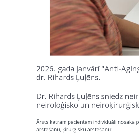
2026. gada janvārī "Anti-Aging 
dr. Rihards Ļuļēns.
Dr. Rihards Ļuļēns sniedz nei
neiroloģisko un neiroķirurģis
Ārsts katram pacientam individuāli nosaka p
ārstēšanu, ķirurģisku ārstēšanu: