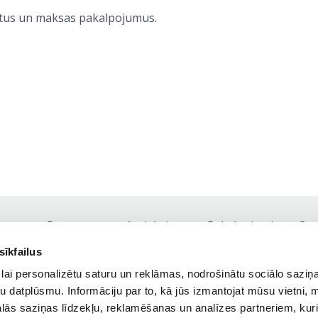
tus un maksas pakalpojumus.
Par mums
Anti-Aging
Pakalpojumi
Ce
Footer
sīkfailus
navigation
Tel.:
+371 25 41 81 81,
+371 67 84 77 18
lai personalizētu saturu un reklāmas, nodrošinātu sociālo saziņa
Darba laiks: darba dienās 9:00 - 19:00
u datplūsmu. Informāciju par to, kā jūs izmantojat mūsu vietni, 
ās saziņas līdzekļu, reklamēšanas un analīzes partneriem, kuri
Meklēt