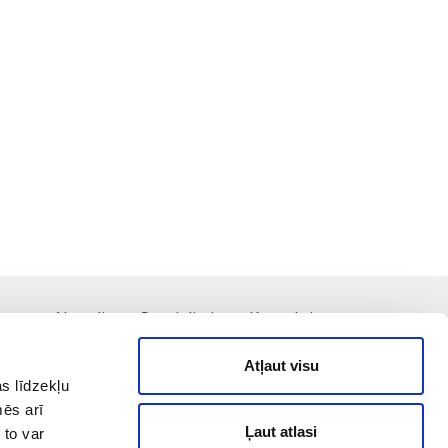
nas
Aktuāli
Speciālisti
Kontakti
Atļaut visu
s līdzekļu
mēs arī
Ļaut atlasi
 to var