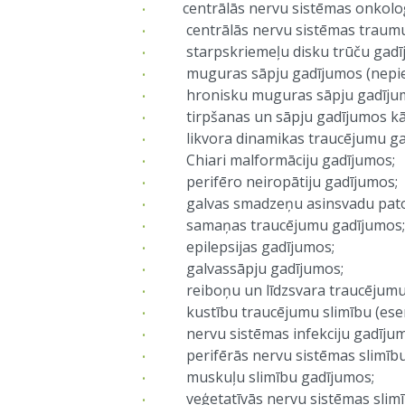
centrālās nervu sistēmas onkoloģis
centrālās nervu sistēmas traumu
starpskriemeļu disku trūču gadī
muguras sāpju gadījumos (nepiecie
hronisku muguras sāpju gadīju
tirpšanas un sāpju gadījumos kāj
likvora dinamikas traucējumu gadī
Chiari malformāciju gadījumos;
perifēro neiropātiju gadījumos;
galvas smadzeņu asinsvadu patol
samaņas traucējumu gadījumos;
epilepsijas gadījumos;
galvassāpju gadījumos;
reiboņu un līdzsvara traucējumu
kustību traucējumu slimību (esenciā
nervu sistēmas infekciju gadījum
perifērās nervu sistēmas slimību
muskuļu slimību gadījumos;
veģetatīvās nervu sistēmas slimī