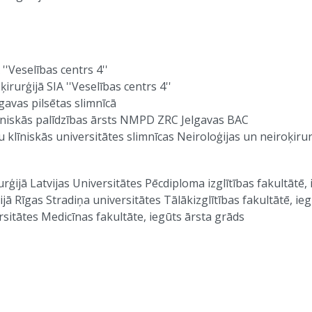
'Veselības centrs 4''
rurģijā SIA ''Veselības centrs 4''
avas pilsētas slimnīcā
niskās palīdzības ārsts NMPD ZRC Jelgavas BAC
līniskās universitātes slimnīcas Neiroloģijas un neiroķirurģ
ijā Latvijas Universitātes Pēcdiploma izglītības fakultātē, 
 Rīgas Stradiņa universitātes Tālākizglītības fakultātē, ieg
sitātes Medicīnas fakultāte, iegūts ārsta grāds