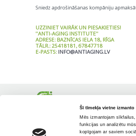
Sniedz apdrošināšanas kompāniju apmaksā
UZZINIET VAIRĀK UN PIESAKIETIES!
''ANTI-AGING INSTITUTE''
ADRESE: BAZNĪCAS IELA 18, RĪGA
TĀLR.: 25418181, 67847718
E-PASTS:
INFO@ANTIAGING.LV
Šī tīmekļa vietne izmanto 
Mēs izmantojam sīkfailus, 
funkcijas un analizētu mūs
kopīgojam ar saviem sociāl