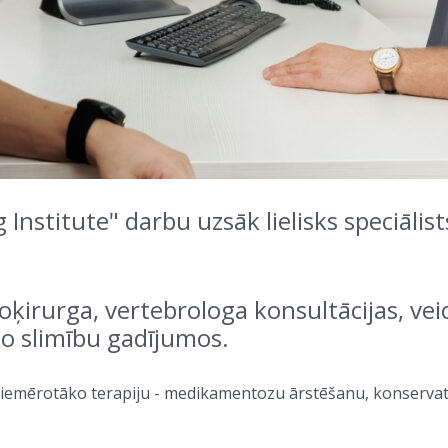
Institute" darbu uzsāk lielisks speciālist
roķirurga, vertebrologa konsultācijas, ve
ko slimību gadījumos.
iemērotāko terapiju - medikamentozu ārstēšanu, konservatīvu