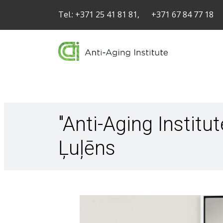
Tel.:
+371 25 41 81 81,
+371 67 84 77 18
"Anti-Aging Institu
Ļuļēns