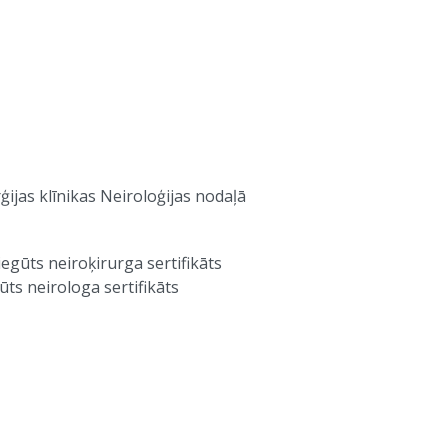
ijas klīnikas Neiroloģijas nodaļā
iegūts neiroķirurga sertifikāts
ūts neirologa sertifikāts