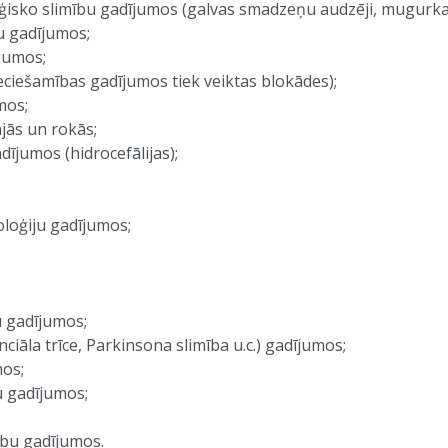
ko slimību gadījumos (galvas smadzeņu audzēji, mugurkaul
 gadījumos;
jumos;
šamības gadījumos tiek veiktas blokādes);
mos;
ās un rokās;
jumos (hidrocefālijas);
oģiju gadījumos;
 gadījumos;
la trīce, Parkinsona slimība u.c.) gadījumos;
os;
 gadījumos;
bu gadījumos.