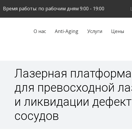
Skip
Время работы: по рабочим дням 9:00 - 19:00
to
main
content
Galvenā
О нас
Anti-Aging
Услуги
Цены
navigācija
Лазерная платформа
для превосходной ла
и ликвидации дефек
сосудов