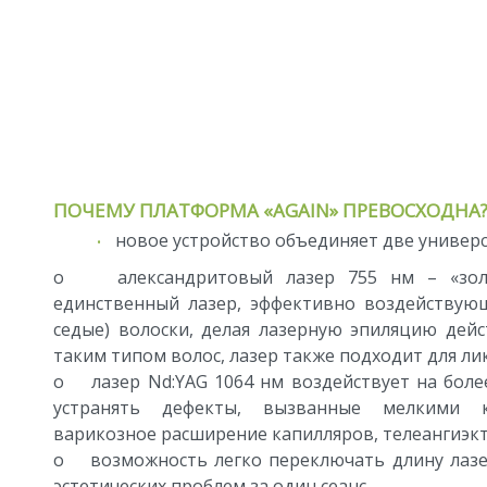
ПОЧЕМУ ПЛАТФОРМА «AGAIN» ПРЕВОСХОДНА
новое устройство объединяет две универ
o александритовый лазер 755 нм – «золо
единственный лазер, эффективно воздействующ
седые) волоски, делая лазерную эпиляцию дей
таким типом волос, лазер также подходит для л
o лазер Nd:YAG 1064 нм воздействует на более
устранять дефекты, вызванные мелкими к
варикозное расширение капилляров, телеангиэктаз
o возможность легко переключать длину лазе
эстетических проблем за один сеанс.