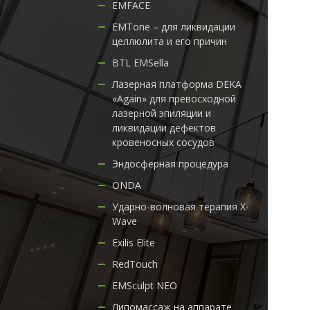
EMFACE
EMTone – для ликвидации
целлюлита и его причин
BTL EMSella
Лазерная платформа DEKA
«Again» для превосходной
лазерной эпиляции и
ликвидации дефектов
кровеносных сосудов
Эндосферная процедура
ONDA
Ударно-волновая терапия X-
Wave
Exilis Elite
RedTouch
EMSculpt NEO
Липомассаж на аппарате