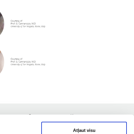
туально
Специалисты
Контакты
Atļaut visu