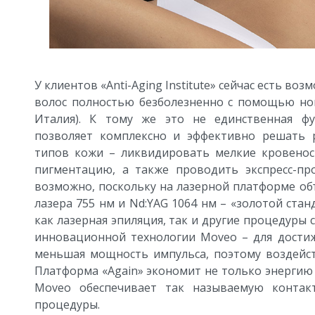
У клиентов «Anti-Aging Institute» сейчас есть в
волос полностью безболезненно с помощью но
Италия). К тому же это не единственная фу
позволяет комплексно и эффективно решать р
типов кожи – ликвидировать мелкие кровенос
пигментацию, а также проводить экспресс-пр
возможно, поскольку на лазерной платформе о
лазера 755 нм и Nd:YAG 1064 нм – «золотой ста
как лазерная эпиляция, так и другие процедуры
инновационной технологии Moveo – для достиж
меньшая мощность импульса, поэтому воздейст
Платформа «Again» экономит не только энергию 
Moveo обеспечивает так называемую контак
процедуры.