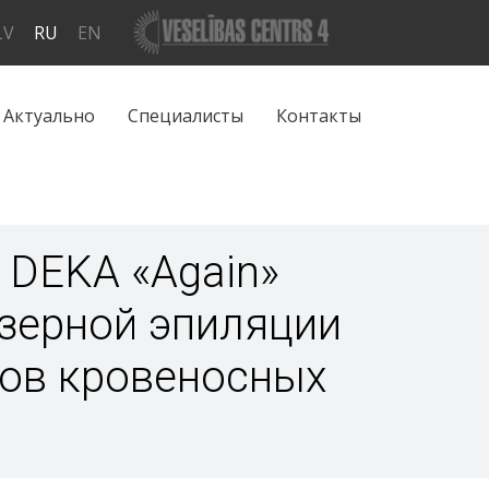
LV
RU
EN
Актуально
Специалисты
Контакты
 DEKA «Again»
зерной эпиляции
тов кровеносных