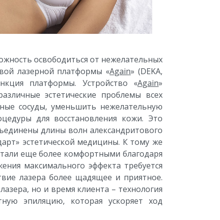
озможность освободиться от нежелательных
вой лазерной платформы «
Again
» (DEKA,
нкция платформы. Устройство «
Again
»
азличные эстетические проблемы всех
ные сосуды, уменьшить нежелательную
оцедуры для восстановления кожи. Это
бъединены длины волн александритового
ндарт» эстетической медицины. К тому же
 стали еще более комфортными благодаря
ения максимального эффекта требуется
вие лазера более щадящее и приятное.
лазера, но и время клиента – технология
тную эпиляцию, которая ускоряет ход