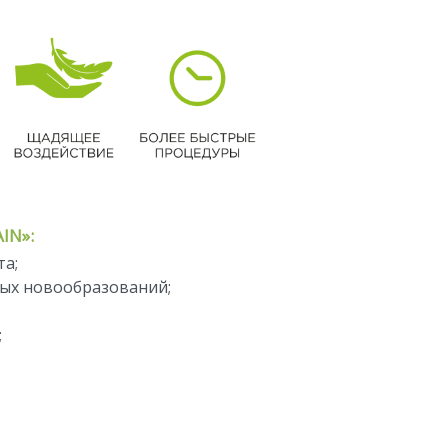
IN»:
та;
тых новообразований;
;