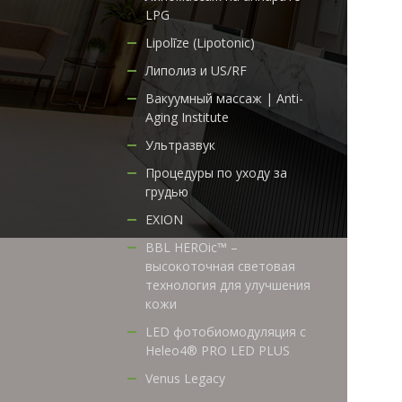
LPG
Lipolīze (Lipotonic)
Липолиз и US/RF
Вакуумный массаж | Anti-
Aging Institute
Ультразвук
Процедуры по уходу за
грудью
EXION
BBL HEROic™ –
высокоточная световая
технология для улучшения
кожи
LED фотобиомодуляция с
Heleo4® PRO LED PLUS
Venus Legacy