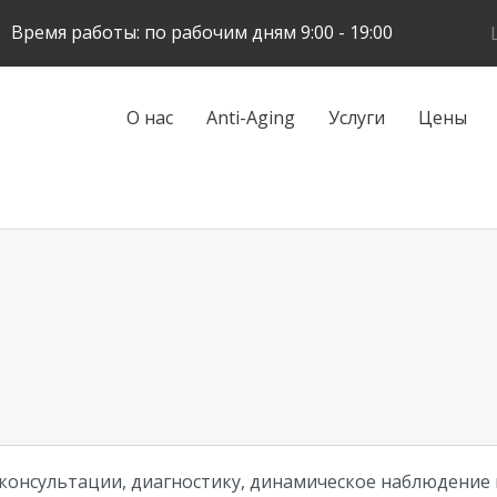
Skip
Время работы: по рабочим дням 9:00 - 19:00
to
main
content
Galvenā
О нас
Anti-Aging
Услуги
Цены
navigācija
консультации, диагностику, динамическое наблюдение и