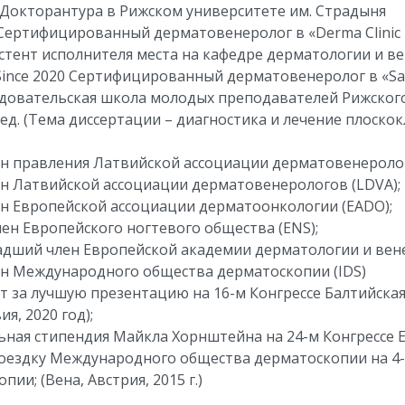
1 Докторантура в Рижском университете им. Страдыня
 Сертифицированный дерматовенеролог в «Derma Clinic 
истент исполнителя места на кафедре дерматологии и 
ince 2020 Сертифицированный дерматовенеролог в «Sald
едовательская школа молодых преподавателей Рижского
мед. (Тема диссертации – диагностика и лечение плоско
лен правления Латвийской ассоциации дерматовенеролог
ен Латвийской ассоциации дерматовенерологов (LDVA);
ен Европейской ассоциации дерматоонкологии (EADO);
Член Европейского ногтевого общества (ENS);
ладший член Европейской академии дерматологии и вене
лен Международного общества дерматоскопии (IDS)
т за лучшую презентацию на 16-м Конгрессе Балтийска
ия, 2020 год);
ая стипендия Майкла Хорнштейна на 24-м Конгрессе EAD
поездку Международного общества дерматоскопии на 4-
пии; (Вена, Австрия, 2015 г.)