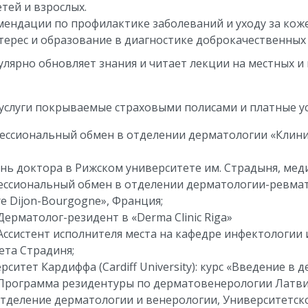
етей и взрослых.
мендации по профилактике заболеваний и уходу за коже
терес и образование в диагностике доброкачественных
улярно обновляет знания и читает лекции на местных 
услуги покрываемые страховыми полисами и платные ус
фессиональный обмен в отделении дерматологии «Клини
ень доктора в Рижском университете им. Страдыня, ме
ссиональный обмен в отделении дерматологии-ревматол
ire Dijon-Bourgogne», Франция;
Дерматолог-резидент в «Derma Clinic Riga»
Ассистент исполнителя места на кафедре инфектологии
ета Страдиня;
рситет Кардиффа (Cardiff University): курс «Введение в
 Программа резидентуры по дерматовенерологии Латвий
отделение дерматологии и венерологии, Университетск