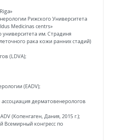
Riga»
венерологии Рижского Университета
us Medicinas centrs»
 университета им. Страдиня
клеточного рака кожи ранних стадий)
ов (LDVA);
рологии (EADV);
я ассоциация дерматовенерологов
V (Копенгаген, Дания, 2015 г.);
й Всемирный конгресс по