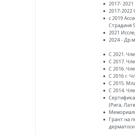
2017- 202
2017-2022
с 2019 Асс
Страдиня S
2021 Иссл
2024 - Др.
C 2021. Ч
C 2017. Чл
C 2016. Чл
С 2016 г. 
C 2015. М
C 2014. Ч
Сертифика
(Рига, Латв
Мемориальн
Грант на 
дерматоско