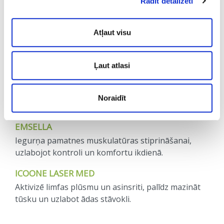
Rādīt detalizēti
NESA TERAPIJA
Iedarbojas uz nervu sistēmu, palīdz mazināt stresu
Atļaut visu
un uzlabot miega kvalitāti — būtiski gan pirms, gan
pēc slodzes.
Ļaut atlasi
IV INFŪZIJAS
Vitamīni un aktīvās vielas tieši asinsritē, nodrošinot
ātrāku organisma atjaunošanos, enerģiju un
Noraidīt
imunitātes atbalstu.
EMSELLA
Iegurņa pamatnes muskulatūras stiprināšanai,
uzlabojot kontroli un komfortu ikdienā.
ICOONE LASER MED
Aktivizē limfas plūsmu un asinsriti, palīdz mazināt
tūsku un uzlabot ādas stāvokli.