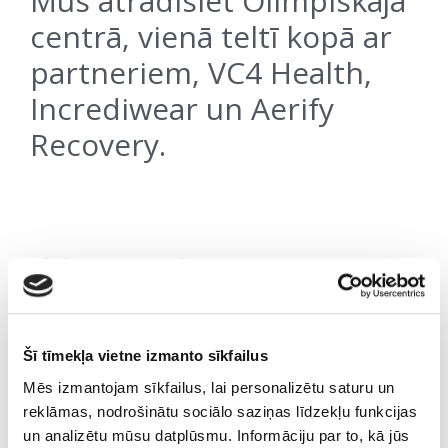
Mūs atradīsiet Olimpiskajā
centrā, vienā teltī kopā ar
partneriem, VC4 Health,
Incrediwear un Aerify
Recovery.
KĀPĒC TAS IR SVARĪGI?
Fiziskā slodze, īpaši maratons, ir būtisks
izaicinājums organismam. Lai sagatavotos un
atjaunotos kvalitatīvi, svarīgi ir saprast sava
Šī tīmekļa vietne izmanto sīkfailus
ķermeņa aktuālo stāvokli un vajadzības.
Mēs izmantojam sīkfailus, lai personalizētu saturu un
EXPO laikā būs iespēja ne tikai iegūt informāciju,
reklāmas, nodrošinātu sociālo saziņas līdzekļu funkcijas
bet arī praktiski izmēģināt dažādas diagnostikas un
un analizētu mūsu datplūsmu. Informāciju par to, kā jūs