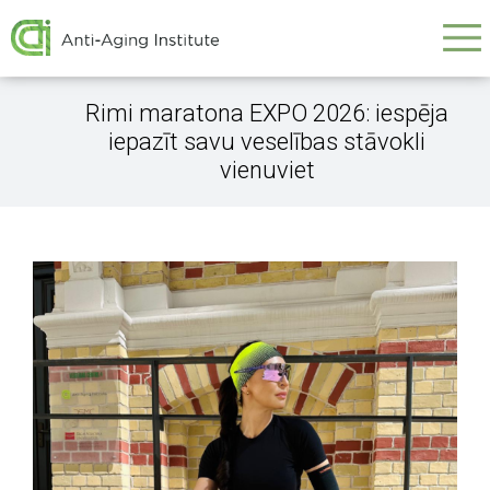
Galvenā
Skip
to
navigācija
main
content
Rimi maratona EXPO 2026: iespēja
iepazīt savu veselības stāvokli
vienuviet