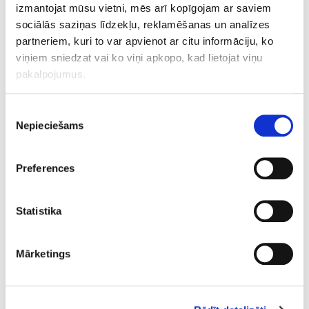
terapijas metodes.
izmantojat mūsu vietni, mēs arī kopīgojam ar saviem
sociālās saziņas līdzekļu, reklamēšanas un analīzes
partneriem, kuri to var apvienot ar citu informāciju, ko
viņiem sniedzat vai ko viņi apkopo, kad lietojat viņu
KO PIEDĀVĀS ANTI-AGING INSTITUTE?
pakalpojumus.
OLIGOCHECK DIAGNOSTIKA
Piekrišanas
Nepieciešams
izvēle
Ātra un neinvazīva pārbaude, kas ļauj noteikt
vitamīnu, minerālvielu un mikroelementu līmeni
organismā.
Preferences
Palīdz izprast oksidatīvo stresu un kopējo
organisma stāvokli.
Statistika
REOXY TERAPIJA
Trenē organismu efektīvāk izmantot skābekli,
Mārketings
uzlabojot izturību un enerģijas līmeni.
Īpaši piemērota sportistiem un aktīva dzīvesveida
piekritējiem.