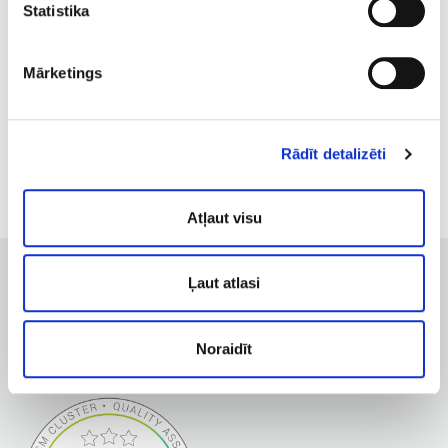
международный диплом CIDESCO
Statistika
В 2023 году – получила статус
медицинского работника.
В 2023 году – окончила
Mārketings
Международную школу стилистов
Б. Магеле, получив квалификацию
«Стилист визуального образа»
Rādīt detalizēti
Atļaut visu
Ļaut atlasi
Noraidīt