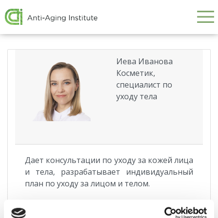
Galvenā
Skip
to
navigācija
main
content
Иева Иванова
Косметик,
специалист по
уходу тела
Дает консультации по уходу за кожей лица
и тела, разрабатывает индивидуальный
план по уходу за лицом и телом.
Делает процедуры по уходу за лицом,
механическую чистку лица и спины,