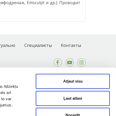
имфодренаж, Emsculpt и др.). Проводит
туально
Специалисты
Контакты
Atļaut visu
s līdzekļu
mēs arī
Ļaut atlasi
 to var
pojumus.
Noraidīt