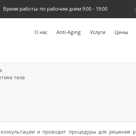
Skip
Время работы: по рабочим дням 9:00 - 19:00
to
main
content
Galvenā
О нас
Anti-Aging
Услуги
Цены
navigācija
a
етике тела
 консультации и проводит процедуры для решения ра