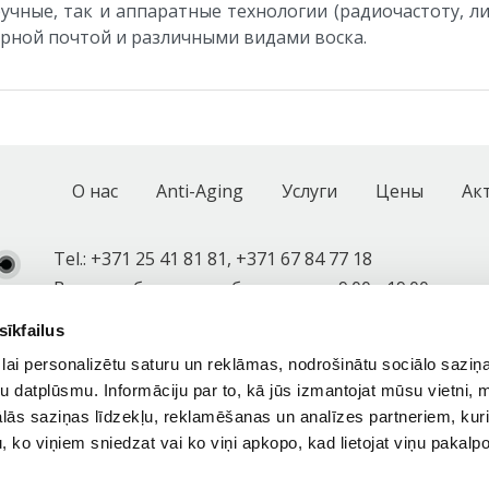
ручные, так и аппаратные технологии (радиочастоту, л
арной почтой и различными видами воска.
О нас
Anti-Aging
Услуги
Цены
Ак
Footer
navigation
Tel.:
+371 25 41 81 81,
+371 67 84 77 18
Время работы: по рабочим дням 9:00 - 19:00
Search
sīkfailus
lai personalizētu saturu un reklāmas, nodrošinātu sociālo saziņa
u datplūsmu. Informāciju par to, kā jūs izmantojat mūsu vietni, 
ās saziņas līdzekļu, reklamēšanas un analīzes partneriem, kuri
u, ko viņiem sniedzat vai ko viņi apkopo, kad lietojat viņu pakal