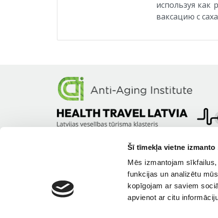
используя как 
ваксацию с сах
Šī tīmekļa vietne izmanto 
Mēs izmantojam sīkfailus, 
funkcijas un analizētu mūs
kopīgojam ar saviem sociāl
apvienot ar citu informācij