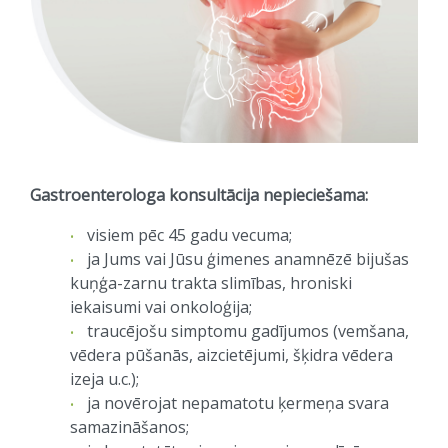
Gastroenterologa konsultācija nepieciešama:
visiem pēc 45 gadu vecuma;
ja Jums vai Jūsu ģimenes anamnēzē bijušas
kuņģa-zarnu trakta slimības, hroniski
iekaisumi vai onkoloģija;
traucējošu simptomu gadījumos (vemšana,
vēdera pūšanās, aizcietējumi, šķidra vēdera
izeja u.c.);
ja novērojat nepamatotu ķermeņa svara
samazināšanos;