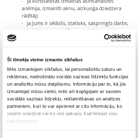
ja konstatētas izmaiņas asinsanalīzēs:
anēmija, izmainīti aknu, aizkuņģa dziedzera
rādītāji;
ja Jums ir sēdošs, statisks, saspringts darbs;
ja ieturat neregulāras, sasteigtas
vienveidīgas maltītes;
ja regulāri lietojat medikamentus, esat
izgājis antibiotiku kursu, ilgstoši lietoti skābi
samazinoši preparāti;
Šī tīmekļa vietne izmanto sīkfailus
pārtikas alerģijas un nepanesības gadījumā;
Mēs izmantojam sīkfailus, lai personalizētu saturu un
pirms uztura speciālista vizītes;
reklāmas, nodrošinātu sociālo saziņas līdzekļu funkcijas
hronisku dermatoloģisku problēmu
un analizētu mūsu datplūsmu. Informāciju par to, kā jūs
gadījumos (rosacea, akne, herpetiformais
izmantojat mūsu vietni, mēs arī kopīgojam ar saviem
dermatīts, nodozā eritēma, gangrenozā
sociālās saziņas līdzekļu, reklamēšanas un analīzes
pioderma u.c.).
partneriem, kuri to var apvienot ar citu informāciju, ko
viņiem sniedzat vai ko viņi apkopo, kad lietojat viņu
Ja laikus vēršaties pie gastroenterologa, iespējms
pakalpojumus.
agrīni identificēt un mazināt nopietnu slimību riska
faktorus, tajā skaitā - pirmsvēža stāvokļus.
Piekrišanas