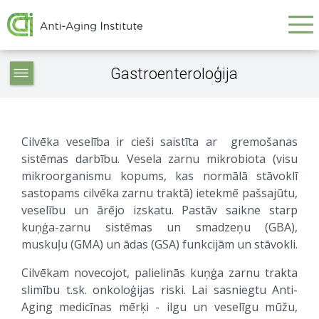
Galvenā
Skip
to
navigācija
main
Service
content
Gastroenteroloģija
articles
-
navigation
Cilvēka veselība ir cieši saistīta ar gremošanas
sistēmas darbību. Vesela zarnu mikrobiota (visu
mikroorganismu kopums, kas normālā stāvoklī
sastopams cilvēka zarnu traktā) ietekmē pašsajūtu,
veselību un ārējo izskatu. Pastāv saikne starp
kuņģa-zarnu sistēmas un smadzeņu (GBA),
muskuļu (GMA) un ādas (GSA) funkcijām un stāvokli.
Cilvēkam novecojot, palielinās kuņģa zarnu trakta
slimību t.sk. onkoloģijas riski. Lai sasniegtu Anti-
Aging medicīnas mērķi - ilgu un veselīgu mūžu,