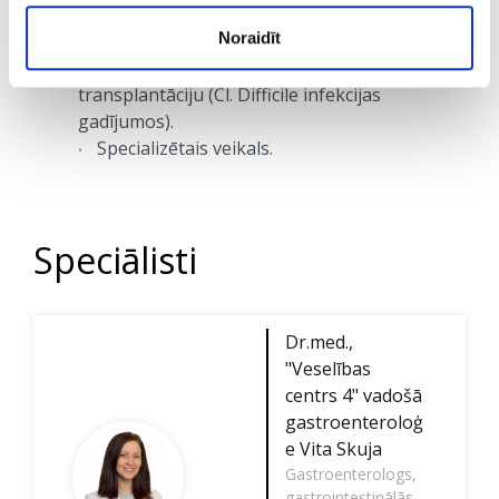
Gremošanas sistēmas orgānu izmeklējumi
Noraidīt
(endoskopiskie izmeklējumi, USG, RTG).
Konsultācijas par fēču mikrobiotas
transplantāciju (Cl. Difficile infekcijas
gadījumos).
Specializētais veikals.
Speciālisti
Dr.med.,
"Veselības
centrs 4" vadošā
gastroenteroloģ
e
Vita Skuja
Gastroenterologs,
gastrointestinālās